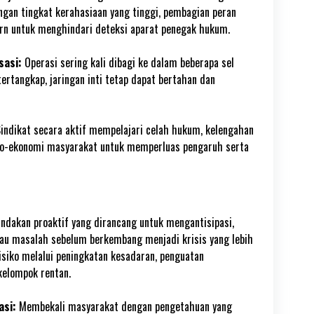
ngan tingkat kerahasiaan yang tinggi, pembagian peran
rn untuk menghindari deteksi aparat penegak hukum.
sasi:
Operasi sering kali dibagi ke dalam beberapa sel
tertangkap, jaringan inti tetap dapat bertahan dan
indikat secara aktif mempelajari celah hukum, kelengahan
io-ekonomi masyarakat untuk memperluas pengaruh serta
indakan proaktif yang dirancang untuk mengantisipasi,
u masalah sebelum berkembang menjadi krisis yang lebih
risiko melalui peningkatan kesadaran, penguatan
kelompok rentan.
asi:
Membekali masyarakat dengan pengetahuan yang