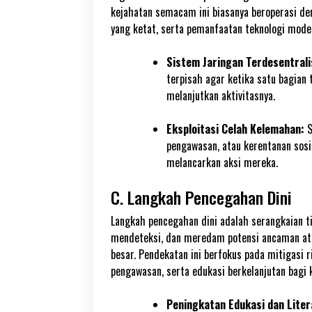
kejahatan semacam ini biasanya beroperasi de
yang ketat, serta pemanfaatan teknologi mode
Sistem Jaringan Terdesentrali
terpisah agar ketika satu bagian 
melanjutkan aktivitasnya.
Eksploitasi Celah Kelemahan:
S
pengawasan, atau kerentanan sos
melancarkan aksi mereka.
C. Langkah Pencegahan Dini
Langkah pencegahan dini adalah serangkaian t
mendeteksi, dan meredam potensi ancaman ata
besar. Pendekatan ini berfokus pada mitigasi 
pengawasan, serta edukasi berkelanjutan bagi 
Peningkatan Edukasi dan Liter