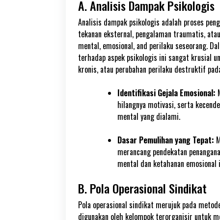
A. Analisis Dampak Psikologis
Analisis dampak psikologis adalah proses pe
tekanan eksternal, pengalaman traumatis, ata
mental, emosional, and perilaku seseorang. D
terhadap aspek psikologis ini sangat krusial 
kronis, atau perubahan perilaku destruktif pad
Identifikasi Gejala Emosional:
M
hilangnya motivasi, serta kecende
mental yang dialami.
Dasar Pemulihan yang Tepat:
M
merancang pendekatan penanganan
mental dan ketahanan emosional i
B. Pola Operasional Sindikat
Pola operasional sindikat merujuk pada metode
digunakan oleh kelompok terorganisir untuk me