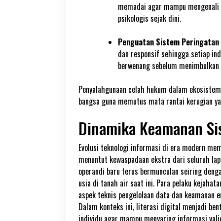
memadai agar mampu mengenali m
psikologis sejak dini.
Penguatan Sistem Peringatan 
dan responsif sehingga setiap in
berwenang sebelum menimbulkan 
Penyalahgunaan celah hukum dalam ekosistem 
bangsa guna memutus mata rantai kerugian yan
Dinamika Keamanan Si
Evolusi teknologi informasi di era modern m
menuntut kewaspadaan ekstra dari seluruh lap
operandi baru terus bermunculan seiring denga
usia di tanah air saat ini. Para pelaku kejah
aspek teknis pengelolaan data dan keamanan en
Dalam konteks ini, literasi digital menjadi be
individu agar mampu menyaring informasi vali