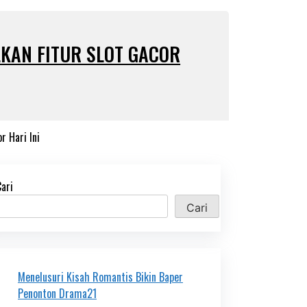
LKAN FITUR SLOT GACOR
r Hari Ini
Cari
Cari
Menelusuri Kisah Romantis Bikin Baper
Penonton Drama21