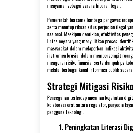
menyamar sebagai sarana hiburan legal.
Pemerintah bersama lembaga pengawas indepen
serta menutup ribuan situs perjudian ilegal yan
nasional. Meskipun demikian, efektivitas pene
lintas negara yang menyulitkan proses identifik
masyarakat dalam melaporkan indikasi aktivit
instrumen krusial dalam mempersempit ruang g
mengenai risiko finansial serta dampak psikolo
melalui berbagai kanal informasi publik secara
Strategi Mitigasi Risik
Pencegahan terhadap ancaman kejahatan digit
kolaborasi erat antara regulator, penyedia laya
pengguna teknologi.
1. Peningkatan Literasi Dig