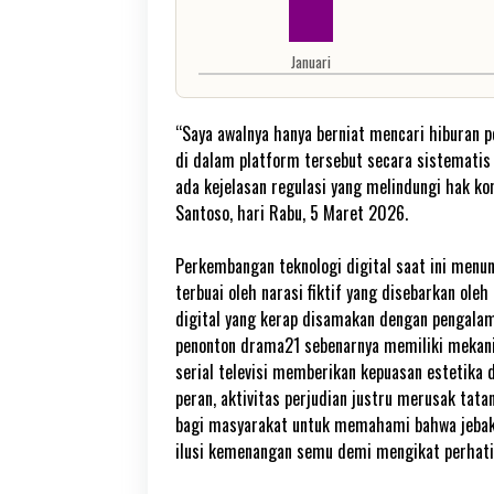
Januari
“Saya awalnya hanya berniat mencari hiburan p
di dalam platform tersebut secara sistematis
ada kejelasan regulasi yang melindungi hak k
Santoso, hari Rabu, 5 Maret 2026.
Perkembangan teknologi digital saat ini menun
terbuai oleh narasi fiktif yang disebarkan ole
digital yang kerap disamakan dengan pengalam
penonton drama21 sebenarnya memiliki mekanis
serial televisi memberikan kepuasan estetika 
peran, aktivitas perjudian justru merusak tatan
bagi masyarakat untuk memahami bahwa jebaka
ilusi kemenangan semu demi mengikat perhati