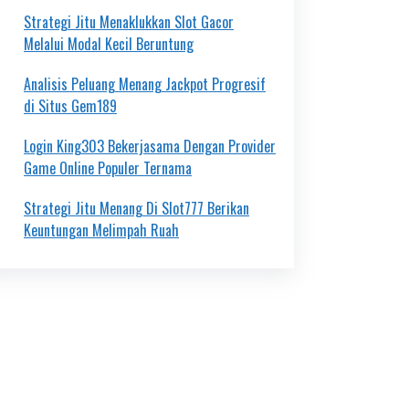
Strategi Jitu Menaklukkan Slot Gacor
Melalui Modal Kecil Beruntung
Analisis Peluang Menang Jackpot Progresif
di Situs Gem189
Login King303 Bekerjasama Dengan Provider
Game Online Populer Ternama
Strategi Jitu Menang Di Slot777 Berikan
Keuntungan Melimpah Ruah